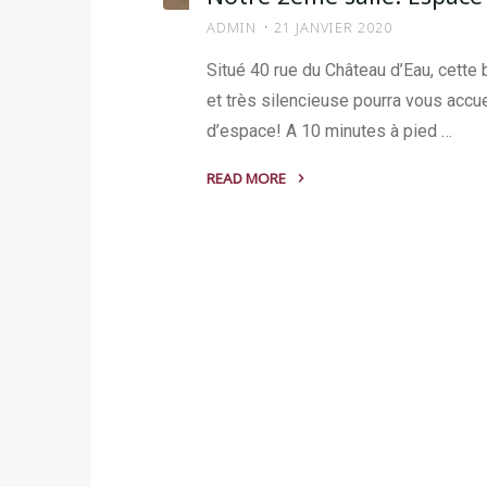
ADMIN
21 JANVIER 2020
Situé 40 rue du Château d’Eau, cette 
et très silencieuse pourra vous accue
d’espace! A 10 minutes à pied …
READ MORE
"Notre
2ème
salle:
Espace
République"