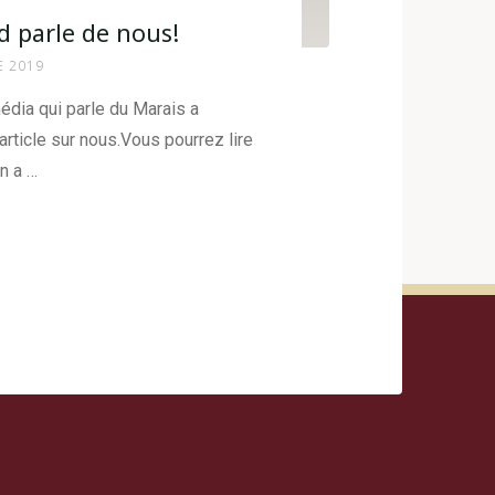
d parle de nous!
E 2019
édia qui parle du Marais a
rticle sur nous.Vous pourrez lire
On a …