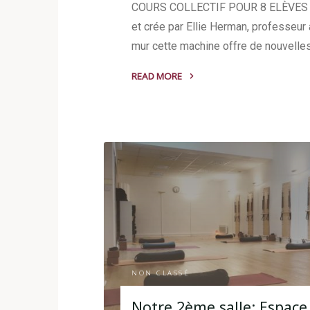
COURS COLLECTIF POUR 8 ELÈVES (
et crée par Ellie Herman, professeur
mur cette machine offre de nouvelles
READ MORE
"Le
Pilates
Springboard
au
Studio
République"
NON CLASSÉ
Notre 2ème salle: Espac