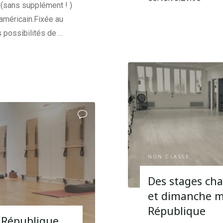
sans supplément ! )
 américain.Fixée au
 possibilités de …
NON CLASSÉ
Des stages ch
et dimanche m
République
e République