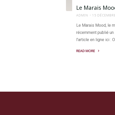
République"
Le Marais Moo
ADMIN
15 DÉCEMBR
Le Marais Mood, le m
récemment publié un a
l’article en ligne ici : 
READ MORE
"Le
Marais
Mood
parle
de
nous!"