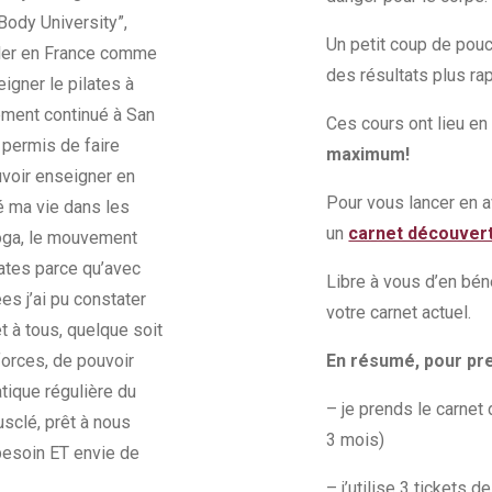
 Body University”,
Un petit coup de pouc
iller en France comme
des résultats plus r
igner le pilates à
lement continué à San
Ces cours ont lieu en
 permis de faire
maximum!
voir enseigner en
Pour vous lancer en a
é ma vie dans les
un
carnet découvert
yoga, le mouvement
lates parce qu’avec
Libre à vous d’en béné
ées j’ai pu constater
votre carnet actuel.
t à tous, quelque soit
forces, de pouvoir
En résumé, pour pr
atique régulière du
– je prends le carnet
sclé, prêt à nous
3 mois)
besoin ET envie de
– j’utilise 3 tickets 