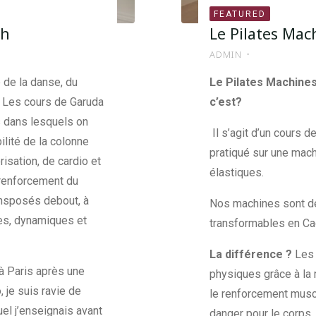
FEATURED
9h
Le Pilates Mac
ADMIN
 de la danse, du
Le Pilates Machines
e. Les cours de Garuda
c’est?
s dans lesquels on
Il s’agit d’un cours d
ilité de la colonne
pratiqué sur une mach
isation, de cardio et
élastiques.
e renforcement du
ransposés debout, à
Nos machines sont de
es, dynamiques et
transformables en Cad
La différence ?
Les 
à Paris après une
physiques grâce à la 
, je suis ravie de
le renforcement musc
uel j’enseignais avant
danger pour le corps