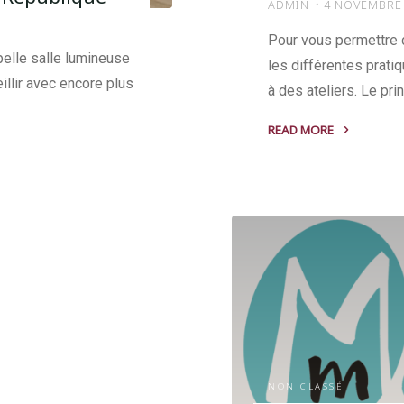
ADMIN
4 NOVEMBRE
Pour vous permettre 
belle salle lumineuse
les différentes prat
illir avec encore plus
à des ateliers. Le pr
READ MORE
"Des
stages
chaque
samedi
après
midi
et
dimanche
matin
au
Studio
NON CLASSÉ