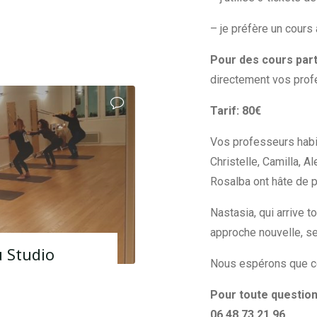
– je préfère un cours 
Pour des cours part
directement vos prof
Tarif: 80€
Vos professeurs habi
Christelle, Camilla, Al
Rosalba ont hâte de p
Nastasia, qui arrive 
approche nouvelle, s
u Studio
Nous espérons que ce 
Pour toute question
06.48.73.21.96