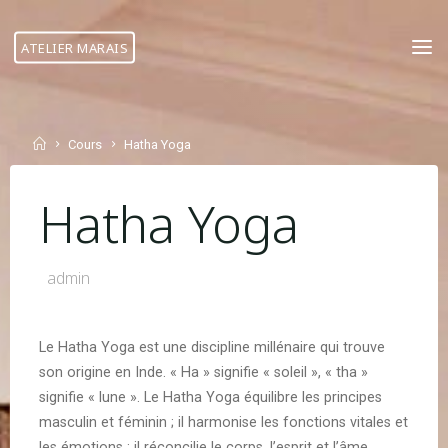
Skip
to
ATELIER MARAIS
content
Home
Cours
Hatha Yoga
Hatha Yoga
admin
Le Hatha Yoga est une discipline millénaire qui trouve
son origine en Inde. « Ha » signifie « soleil », « tha »
signifie « lune ». Le Hatha Yoga équilibre les principes
masculin et féminin ; il harmonise les fonctions vitales et
les émotions ; il réconcilie le corps, l’esprit et l’âme.