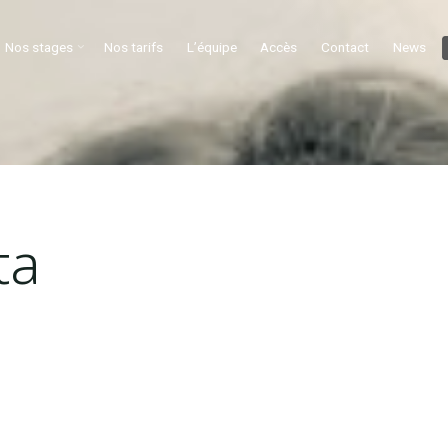
Nos stages
Nos tarifs
L’équipe
Accès
Contact
News
ta