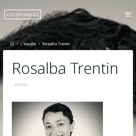
Skip
to
ATELIER MARAIS
content
Home
L'équipe
Rosalba Trentin
Rosalba Trentin
admin